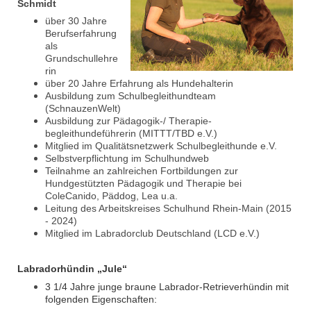
Schmidt
über 30 Jahre
Berufserfahrung
als
Grundschullehre
rin
über 20 Jahre Erfahrung als Hundehalterin
Ausbildung zum Schulbegleit
hundteam
(SchnauzenWelt)
Ausbildung zur Pädagogik-/ Therapie-
begleithundeführerin (MITTT/TBD e.V.)
Mitglied im Qualitätsnetzwerk Schulbegleithunde e.V.
Selbstverpflichtung im Schulhundweb
Teilnahme an zahlreichen Fortbildungen zur
Hundgestützten Pädagogik und Therapie bei
ColeCanido, Päddog, Lea u.a.
Leitung des Arbeitskreises Schulhund Rhein-Main (2015
- 2024)
Mitglied im Labradorclub Deutschland (LCD e.V.)
Labradorhündin „Jule“
3 1/4 Jahre junge braune Labrador-Retrieverhündin mit
folgenden Eigenschaften: