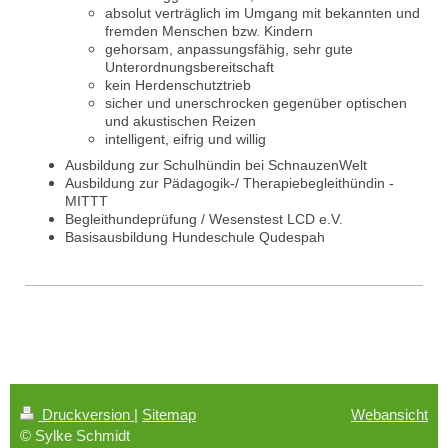
absolut verträglich im Umgang mit bekannten und
fremden Menschen bzw. Kindern
gehorsam, anpassungsfähig, sehr gute
Unterordnungsbereitschaft
kein Herdenschutztrieb
sicher und unerschrocken gegenüber optischen
und akustischen Reizen
intelligent, eifrig und willig
Ausbildung zur Schulhündin bei SchnauzenWelt
Ausbildung zur Pädagogik-/ Therapiebegleithündin -
MITTT
Begleithundeprüfung / Wesenstest LCD e.V.
Basisausbildung Hundeschule Qudespah
Druckversion
|
Sitemap
Webansicht
© Sylke Schmidt